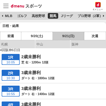
dメニュー
球
MLB
ゴルフ
高校野球
競馬
Jリーグ
プロ野球（2軍）
日程・結果
前週
9/20(土)
9/21(日)
次週
札幌
中山
阪神
4回阪神6日目
2歳未勝利
1R
10:05
芝 右・1200m 12頭
3歳未勝利
2R
10:30
ダート 右・1800m 12頭
3歳未勝利
3R
10:55
ダート 右・1400m 12頭
3歳未勝利
4R