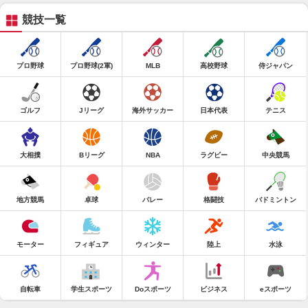
競技一覧
プロ野球
プロ野球(2軍)
MLB
高校野球
侍ジャパン
ゴルフ
Jリーグ
海外サッカー
日本代表
テニス
大相撲
Bリーグ
NBA
ラグビー
中央競馬
地方競馬
卓球
バレー
格闘技
バドミントン
モーター
フィギュア
ウィンター
陸上
水泳
自転車
学生スポーツ
Doスポーツ
ビジネス
eスポーツ