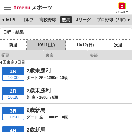
dメニュー
球
MLB
ゴルフ
高校野球
競馬
Jリーグ
プロ野球（2軍）
日程・結果
前週
10/11(土)
10/12(日)
次週
福島
東京
京都
4回東京3日目
2歳未勝利
1R
10:00
ダート 左・1200m 10頭
2歳未勝利
2R
10:25
芝 左・1600m 8頭
2歳新馬
3R
10:50
ダート 左・1400m 14頭
2歳新馬
4R