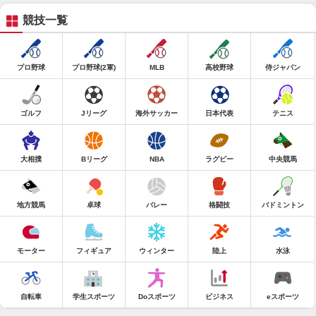
競技一覧
プロ野球
プロ野球(2軍)
MLB
高校野球
侍ジャパン
ゴルフ
Jリーグ
海外サッカー
日本代表
テニス
大相撲
Bリーグ
NBA
ラグビー
中央競馬
地方競馬
卓球
バレー
格闘技
バドミントン
モーター
フィギュア
ウィンター
陸上
水泳
自転車
学生スポーツ
Doスポーツ
ビジネス
eスポーツ