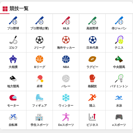
競技一覧
プロ野球
プロ野球(2軍)
MLB
高校野球
侍ジャパン
ゴルフ
Jリーグ
海外サッカー
日本代表
テニス
大相撲
Bリーグ
NBA
ラグビー
中央競馬
地方競馬
卓球
バレー
格闘技
バドミントン
モーター
フィギュア
ウィンター
陸上
水泳
自転車
学生スポーツ
Doスポーツ
ビジネス
eスポーツ