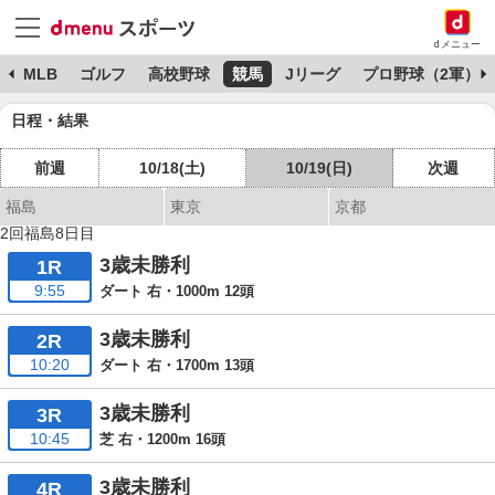
dメニュー
球
MLB
ゴルフ
高校野球
競馬
Jリーグ
プロ野球（2軍）
日程・結果
前週
10/18(土)
10/19(日)
次週
福島
東京
京都
2回福島8日目
3歳未勝利
1R
9:55
ダート 右・1000m 12頭
3歳未勝利
2R
10:20
ダート 右・1700m 13頭
3歳未勝利
3R
10:45
芝 右・1200m 16頭
3歳未勝利
4R