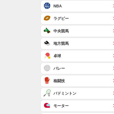
NBA
ラグビー
中央競馬
地方競馬
卓球
バレー
格闘技
バドミントン
モーター