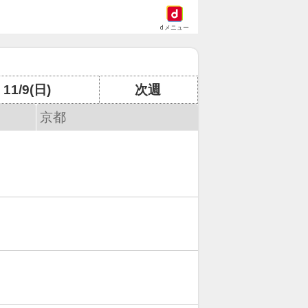
dメニュー
11/9(日)
次週
京都