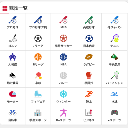
競技一覧
プロ野球
プロ野球(2軍)
MLB
高校野球
侍ジャパン
ゴルフ
Jリーグ
海外サッカー
日本代表
テニス
大相撲
Bリーグ
NBA
ラグビー
中央競馬
地方競馬
卓球
バレー
格闘技
バドミントン
モーター
フィギュア
ウィンター
陸上
水泳
自転車
学生スポーツ
Doスポーツ
ビジネス
eスポーツ