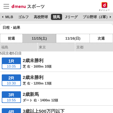
dメニュー
球
MLB
ゴルフ
高校野球
競馬
Jリーグ
プロ野球（2軍）
日程・結果
前週
11/15(土)
11/16(日)
次週
福島
東京
京都
5回京都5日目
2歳未勝利
1R
10:05
芝 右・1600m 10頭
2歳未勝利
2R
10:30
芝 右・1200m 13頭
2歳新馬
3R
10:55
ダート 右・1400m 12頭
3歳以上500万円以下
4R