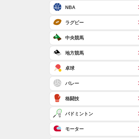
NBA
ラグビー
中央競馬
地方競馬
卓球
バレー
格闘技
バドミントン
モーター