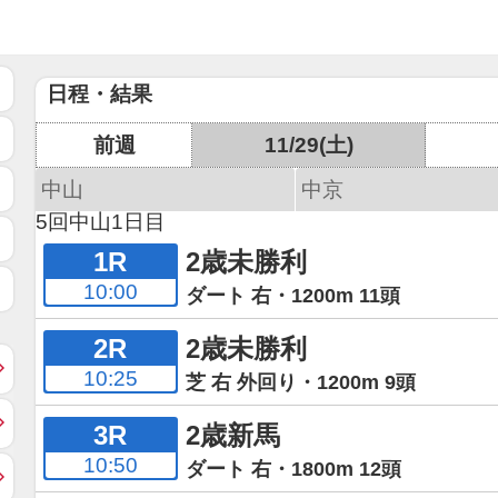
日程・結果
前週
11/29(土)
中山
中京
5回中山1日目
1R
2歳未勝利
10:00
ダート 右・1200m 11頭
2R
2歳未勝利
10:25
芝 右 外回り・1200m 9頭
3R
2歳新馬
10:50
ダート 右・1800m 12頭