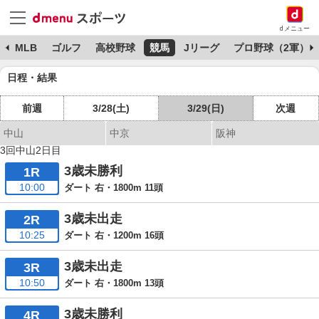
dメニュー
球
MLB
ゴルフ
高校野球
競馬
Jリーグ
プロ野球（2軍）
日程・結果
前週
3/28(土)
3/29(日)
次週
中山
中京
阪神
3回中山2日目
3歳未勝利
1R
10:00
ダート 右・1800m 11頭
3歳未出走
2R
10:25
ダート 右・1200m 16頭
3歳未出走
3R
10:50
ダート 右・1800m 13頭
3歳未勝利
4R