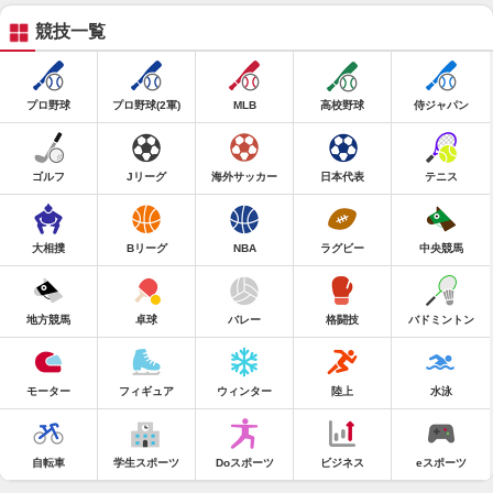
競技一覧
プロ野球
プロ野球(2軍)
MLB
高校野球
侍ジャパン
ゴルフ
Jリーグ
海外サッカー
日本代表
テニス
大相撲
Bリーグ
NBA
ラグビー
中央競馬
地方競馬
卓球
バレー
格闘技
バドミントン
モーター
フィギュア
ウィンター
陸上
水泳
自転車
学生スポーツ
Doスポーツ
ビジネス
eスポーツ