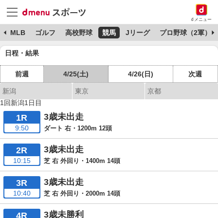
dメニュー
球
MLB
ゴルフ
高校野球
競馬
Jリーグ
プロ野球（2軍）
日程・結果
前週
4/25(土)
4/26(日)
次週
新潟
東京
京都
1回新潟1日目
3歳未出走
1R
9:50
ダート 右・1200m 12頭
3歳未出走
2R
10:15
芝 右 外回り・1400m 14頭
3歳未出走
3R
10:40
芝 右 外回り・2000m 14頭
3歳未勝利
4R