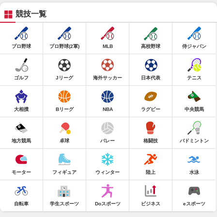
競技一覧
プロ野球
プロ野球(2軍)
MLB
高校野球
侍ジャパン
ゴルフ
Jリーグ
海外サッカー
日本代表
テニス
大相撲
Bリーグ
NBA
ラグビー
中央競馬
地方競馬
卓球
バレー
格闘技
バドミントン
モーター
フィギュア
ウィンター
陸上
水泳
自転車
学生スポーツ
Doスポーツ
ビジネス
eスポーツ