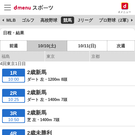
dメニュー
球
MLB
ゴルフ
高校野球
競馬
Jリーグ
プロ野球（2軍）
日程・結果
前週
10/10(土)
10/11(日)
次週
福島
東京
京都
4回東京1日目
2歳新馬
1R
10:00
ダート 左・1200m 8頭
2歳新馬
2R
10:25
ダート 左・1400m 7頭
2歳新馬
3R
10:50
芝 左・1400m 7頭
2歳未勝利
4R