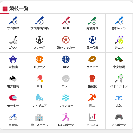
競技一覧
プロ野球
プロ野球(2軍)
MLB
高校野球
侍ジャパン
ゴルフ
Jリーグ
海外サッカー
日本代表
テニス
大相撲
Bリーグ
NBA
ラグビー
中央競馬
地方競馬
卓球
バレー
格闘技
バドミントン
モーター
フィギュア
ウィンター
陸上
水泳
自転車
学生スポーツ
Doスポーツ
ビジネス
eスポーツ