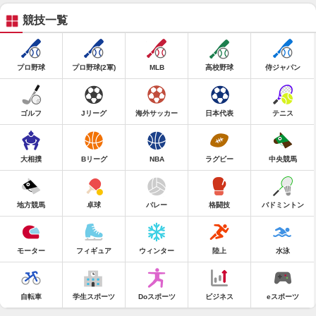
競技一覧
プロ野球
プロ野球(2軍)
MLB
高校野球
侍ジャパン
ゴルフ
Jリーグ
海外サッカー
日本代表
テニス
大相撲
Bリーグ
NBA
ラグビー
中央競馬
地方競馬
卓球
バレー
格闘技
バドミントン
モーター
フィギュア
ウィンター
陸上
水泳
自転車
学生スポーツ
Doスポーツ
ビジネス
eスポーツ