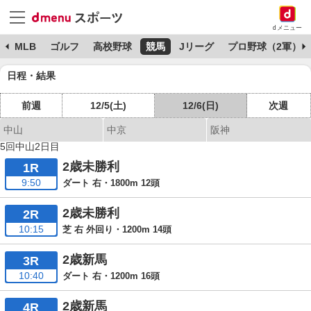
dメニュー
球
MLB
ゴルフ
高校野球
競馬
Jリーグ
プロ野球（2軍）
日程・結果
前週
12/5(土)
12/6(日)
次週
中山
中京
阪神
5回中山2日目
2歳未勝利
1R
9:50
ダート 右・1800m 12頭
2歳未勝利
2R
10:15
芝 右 外回り・1200m 14頭
2歳新馬
3R
10:40
ダート 右・1200m 16頭
2歳新馬
4R