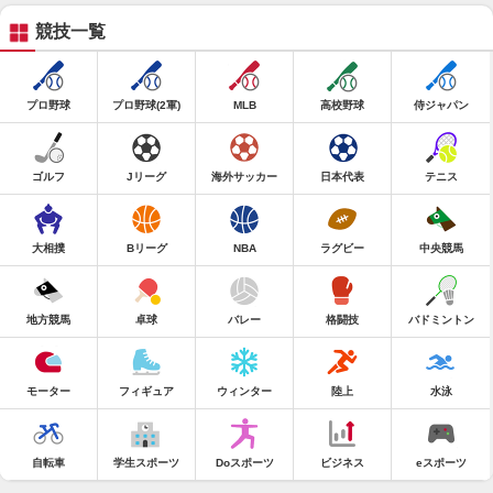
競技一覧
プロ野球
プロ野球(2軍)
MLB
高校野球
侍ジャパン
ゴルフ
Jリーグ
海外サッカー
日本代表
テニス
大相撲
Bリーグ
NBA
ラグビー
中央競馬
地方競馬
卓球
バレー
格闘技
バドミントン
モーター
フィギュア
ウィンター
陸上
水泳
自転車
学生スポーツ
Doスポーツ
ビジネス
eスポーツ