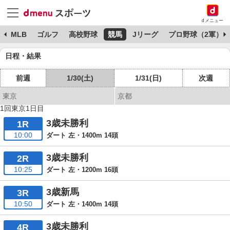
dメニュー
球
MLB
ゴルフ
高校野球
競馬
Jリーグ
プロ野球（2軍）
日程・結果
前週
1/30(土)
1/31(日)
次週
東京
京都
1回東京1日目
3歳未勝利
1R
10:00
ダート 左・1400m 14頭
3歳未勝利
2R
10:25
ダート 左・1200m 16頭
3歳新馬
3R
10:50
ダート 左・1400m 14頭
3歳未勝利
4R