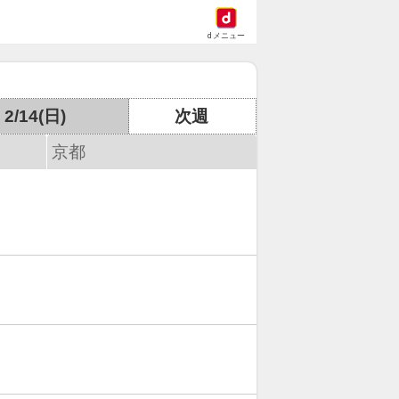
dメニュー
2/14(日)
次週
京都