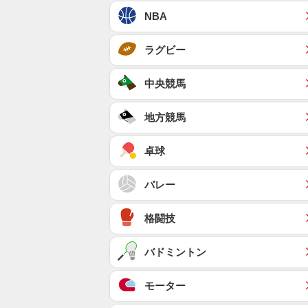
NBA
ラグビー
中央競馬
地方競馬
卓球
バレー
格闘技
バドミントン
モーター