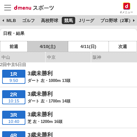
dメニュー
球
MLB
ゴルフ
高校野球
競馬
Jリーグ
プロ野球（2軍）
日程・結果
前週
4/10(土)
4/11(日)
次週
中山
中京
阪神
2回中京5日目
3歳未勝利
1R
9:50
ダート 左・1000m 13頭
3歳未勝利
2R
10:15
ダート 左・1700m 14頭
3歳未勝利
3R
10:40
芝 左・1200m 16頭
3歳未勝利
4R