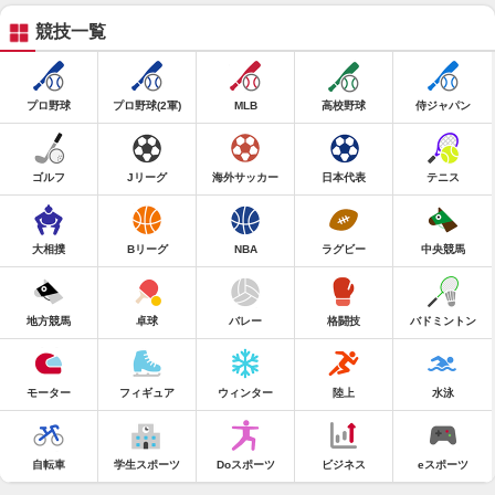
競技一覧
プロ野球
プロ野球(2軍)
MLB
高校野球
侍ジャパン
ゴルフ
Jリーグ
海外サッカー
日本代表
テニス
大相撲
Bリーグ
NBA
ラグビー
中央競馬
地方競馬
卓球
バレー
格闘技
バドミントン
モーター
フィギュア
ウィンター
陸上
水泳
自転車
学生スポーツ
Doスポーツ
ビジネス
eスポーツ