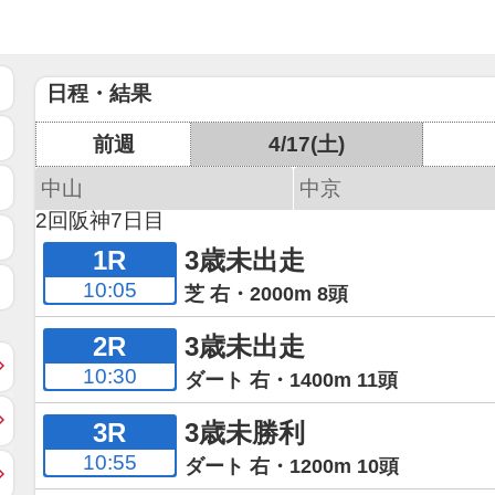
日程・結果
前週
4/17(土)
中山
中京
2回阪神7日目
1R
3歳未出走
10:05
芝 右・2000m 8頭
2R
3歳未出走
10:30
ダート 右・1400m 11頭
3R
3歳未勝利
10:55
ダート 右・1200m 10頭