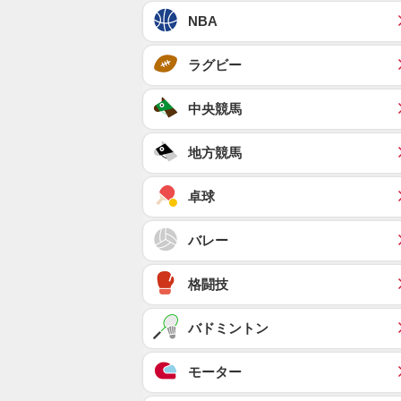
NBA
ラグビー
中央競馬
地方競馬
卓球
バレー
格闘技
バドミントン
モーター