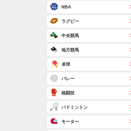
NBA
ラグビー
中央競馬
地方競馬
卓球
バレー
格闘技
バドミントン
モーター