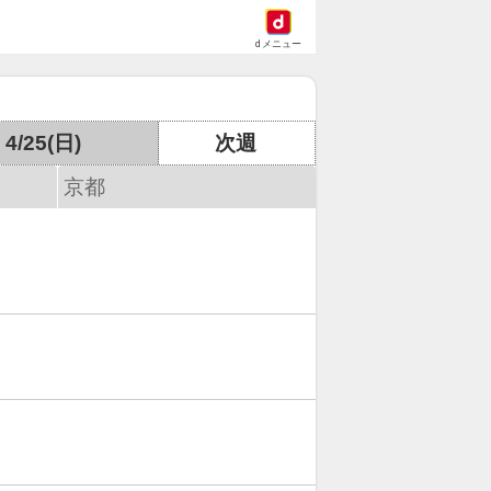
dメニュー
4/25(日)
次週
京都