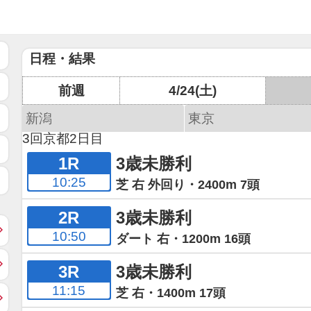
日程・結果
前週
4/24(土)
新潟
東京
3回京都2日目
1R
3歳未勝利
10:25
芝 右 外回り・2400m 7頭
2R
3歳未勝利
10:50
ダート 右・1200m 16頭
3R
3歳未勝利
11:15
芝 右・1400m 17頭