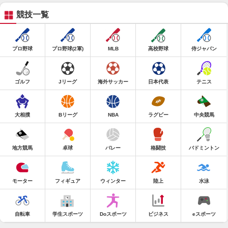
競技一覧
プロ野球
プロ野球(2軍)
MLB
高校野球
侍ジャパン
ゴルフ
Jリーグ
海外サッカー
日本代表
テニス
大相撲
Bリーグ
NBA
ラグビー
中央競馬
地方競馬
卓球
バレー
格闘技
バドミントン
モーター
フィギュア
ウィンター
陸上
水泳
自転車
学生スポーツ
Doスポーツ
ビジネス
eスポーツ