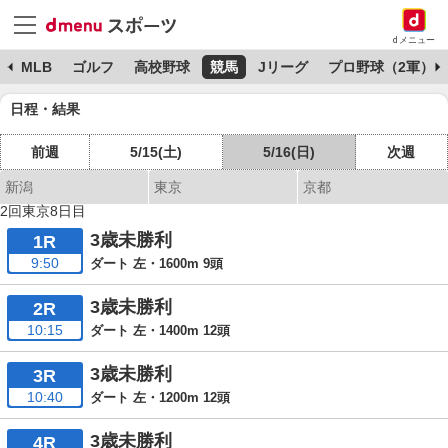
dメニュー
球
MLB
ゴルフ
高校野球
競馬
Jリーグ
プロ野球（2軍）
日程・結果
前週
5/15(土)
5/16(日)
次週
新潟
東京
京都
2回東京8日目
3歳未勝利
1R
9:50
ダート 左・1600m 9頭
3歳未勝利
2R
10:15
ダート 左・1400m 12頭
3歳未勝利
3R
10:40
ダート 左・1200m 12頭
3歳未勝利
4R