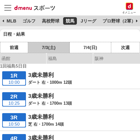
dメニュー
球
MLB
ゴルフ
高校野球
競馬
Jリーグ
プロ野球（2軍）
日程・結果
前週
7/3(土)
7/4(日)
次週
函館
福島
阪神
1回福島5日目
3歳未勝利
1R
10:00
ダート 右・1000m 12頭
3歳未勝利
2R
10:25
ダート 右・1700m 13頭
3歳未勝利
3R
10:50
芝 右・1700m 14頭
3歳未勝利
4R