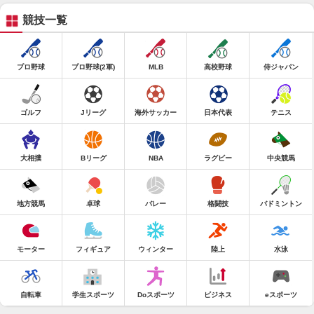
競技一覧
プロ野球
プロ野球(2軍)
MLB
高校野球
侍ジャパン
ゴルフ
Jリーグ
海外サッカー
日本代表
テニス
大相撲
Bリーグ
NBA
ラグビー
中央競馬
地方競馬
卓球
バレー
格闘技
バドミントン
モーター
フィギュア
ウィンター
陸上
水泳
自転車
学生スポーツ
Doスポーツ
ビジネス
eスポーツ