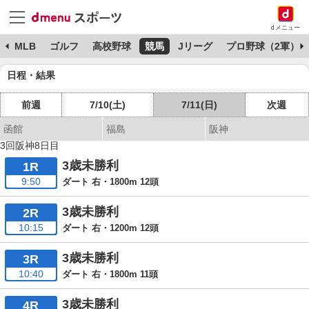
dメニュー
球
MLB
ゴルフ
高校野球
競馬
Jリーグ
プロ野球（2軍）
日程・結果
前週
7/10(土)
7/11(日)
次週
函館
福島
阪神
3回阪神8日目
3歳未勝利
1R
9:50
ダート 右・1800m 12頭
3歳未勝利
2R
10:15
ダート 右・1200m 12頭
3歳未勝利
3R
10:40
ダート 右・1800m 11頭
3歳未勝利
4R