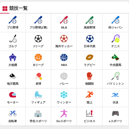
競技一覧
プロ野球
プロ野球(2軍)
MLB
高校野球
侍ジャパン
ゴルフ
Jリーグ
海外サッカー
日本代表
テニス
大相撲
Bリーグ
NBA
ラグビー
中央競馬
地方競馬
卓球
バレー
格闘技
バドミントン
モーター
フィギュア
ウィンター
陸上
水泳
自転車
学生スポーツ
Doスポーツ
ビジネス
eスポーツ