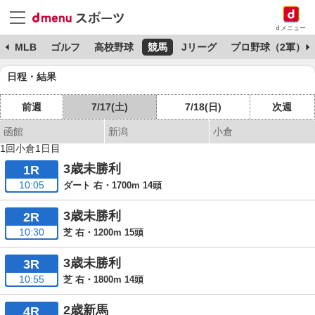
dメニュー
球
MLB
ゴルフ
高校野球
競馬
Jリーグ
プロ野球（2軍）
日程・結果
前週
7/17(土)
7/18(日)
次週
函館
新潟
小倉
1回小倉1日目
3歳未勝利
1R
10:05
ダート 右・1700m 14頭
3歳未勝利
2R
10:30
芝 右・1200m 15頭
3歳未勝利
3R
10:55
芝 右・1800m 14頭
2歳新馬
4R