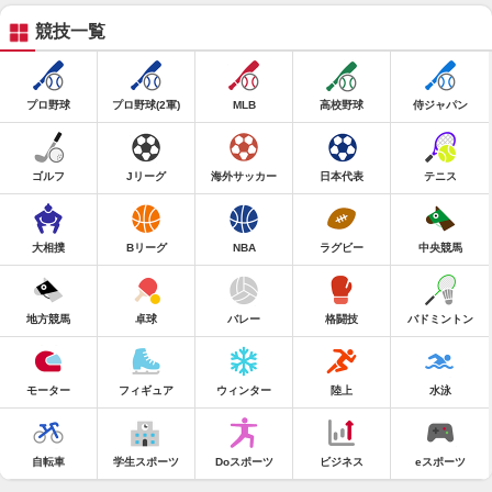
競技一覧
プロ野球
プロ野球(2軍)
MLB
高校野球
侍ジャパン
ゴルフ
Jリーグ
海外サッカー
日本代表
テニス
大相撲
Bリーグ
NBA
ラグビー
中央競馬
地方競馬
卓球
バレー
格闘技
バドミントン
モーター
フィギュア
ウィンター
陸上
水泳
自転車
学生スポーツ
Doスポーツ
ビジネス
eスポーツ