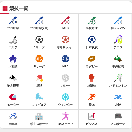
競技一覧
プロ野球
プロ野球(2軍)
MLB
高校野球
侍ジャパン
ゴルフ
Jリーグ
海外サッカー
日本代表
テニス
大相撲
Bリーグ
NBA
ラグビー
中央競馬
地方競馬
卓球
バレー
格闘技
バドミントン
モーター
フィギュア
ウィンター
陸上
水泳
自転車
学生スポーツ
Doスポーツ
ビジネス
eスポーツ