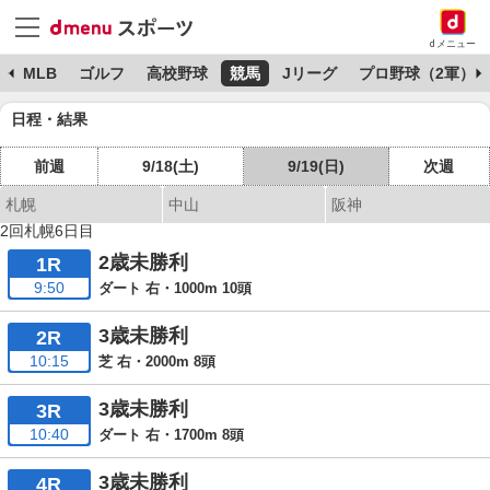
dメニュー
球
MLB
ゴルフ
高校野球
競馬
Jリーグ
プロ野球（2軍）
日程・結果
前週
9/18(土)
9/19(日)
次週
札幌
中山
阪神
2回札幌6日目
2歳未勝利
1R
9:50
ダート 右・1000m 10頭
3歳未勝利
2R
10:15
芝 右・2000m 8頭
3歳未勝利
3R
10:40
ダート 右・1700m 8頭
3歳未勝利
4R