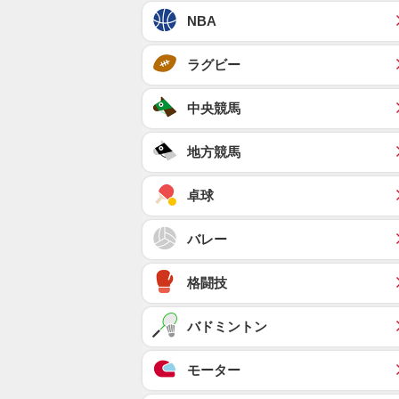
NBA
ラグビー
中央競馬
地方競馬
卓球
バレー
格闘技
バドミントン
モーター