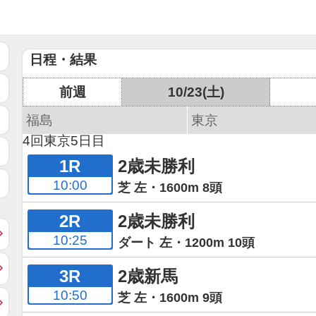
日程・結果
前週
10/23(土)
福島
東京
4回東京5日目
1R
2歳未勝利
10:00
芝 左・1600m 8頭
2R
2歳未勝利
10:25
ダート 左・1200m 10頭
3R
2歳新馬
10:50
芝 左・1600m 9頭