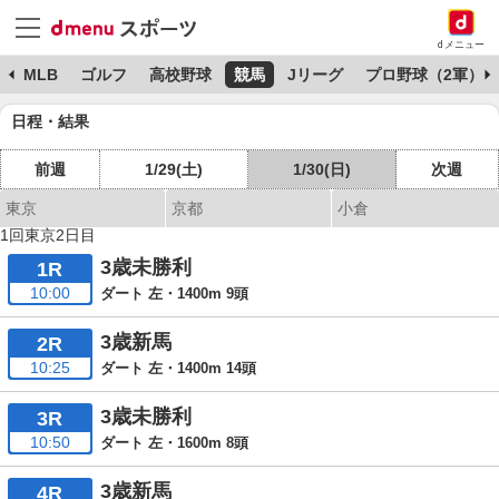
dメニュー
球
MLB
ゴルフ
高校野球
競馬
Jリーグ
プロ野球（2軍）
日程・結果
前週
1/29(土)
1/30(日)
次週
東京
京都
小倉
1回東京2日目
3歳未勝利
1R
10:00
ダート 左・1400m 9頭
3歳新馬
2R
10:25
ダート 左・1400m 14頭
3歳未勝利
3R
10:50
ダート 左・1600m 8頭
3歳新馬
4R