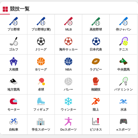
競技一覧
プロ野球
プロ野球(2軍)
MLB
高校野球
侍ジャパン
ゴルフ
Jリーグ
海外サッカー
日本代表
テニス
大相撲
Bリーグ
NBA
ラグビー
中央競馬
地方競馬
卓球
バレー
格闘技
バドミントン
モーター
フィギュア
ウィンター
陸上
水泳
自転車
学生スポーツ
Doスポーツ
ビジネス
eスポーツ