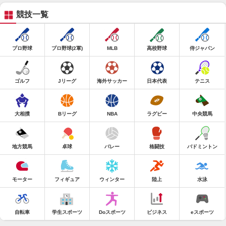
競技一覧
プロ野球
プロ野球(2軍)
MLB
高校野球
侍ジャパン
ゴルフ
Jリーグ
海外サッカー
日本代表
テニス
大相撲
Bリーグ
NBA
ラグビー
中央競馬
地方競馬
卓球
バレー
格闘技
バドミントン
モーター
フィギュア
ウィンター
陸上
水泳
自転車
学生スポーツ
Doスポーツ
ビジネス
eスポーツ