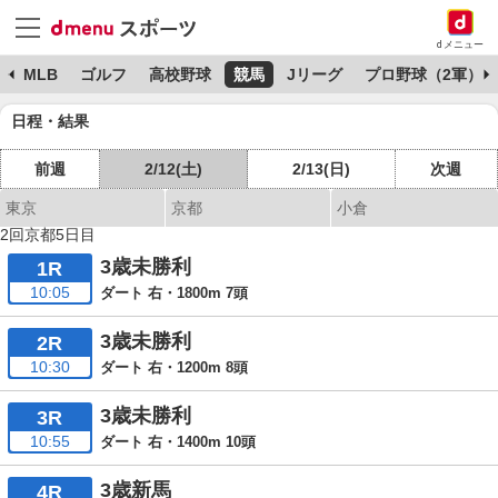
dメニュー
球
MLB
ゴルフ
高校野球
競馬
Jリーグ
プロ野球（2軍）
日程・結果
前週
2/12(土)
2/13(日)
次週
東京
京都
小倉
2回京都5日目
3歳未勝利
1R
10:05
ダート 右・1800m 7頭
3歳未勝利
2R
10:30
ダート 右・1200m 8頭
3歳未勝利
3R
10:55
ダート 右・1400m 10頭
3歳新馬
4R