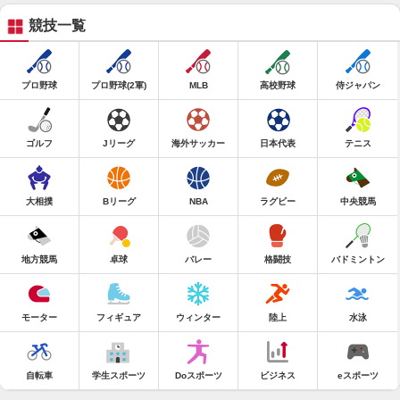
競技一覧
プロ野球
プロ野球(2軍)
MLB
高校野球
侍ジャパン
ゴルフ
Jリーグ
海外サッカー
日本代表
テニス
大相撲
Bリーグ
NBA
ラグビー
中央競馬
地方競馬
卓球
バレー
格闘技
バドミントン
モーター
フィギュア
ウィンター
陸上
水泳
自転車
学生スポーツ
Doスポーツ
ビジネス
eスポーツ