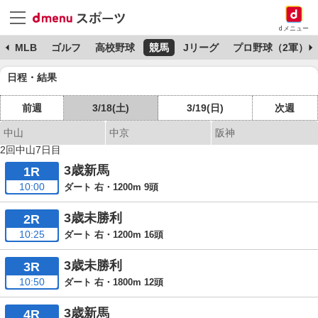
dメニュー
球
MLB
ゴルフ
高校野球
競馬
Jリーグ
プロ野球（2軍）
日程・結果
前週
3/18(土)
3/19(日)
次週
中山
中京
阪神
2回中山7日目
3歳新馬
1R
10:00
ダート 右・1200m 9頭
3歳未勝利
2R
10:25
ダート 右・1200m 16頭
3歳未勝利
3R
10:50
ダート 右・1800m 12頭
3歳新馬
4R