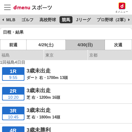
dメニュー
球
MLB
ゴルフ
高校野球
競馬
Jリーグ
プロ野球（2軍）
日程・結果
前週
4/29(土)
4/30(日)
次週
福島
東京
京都
1回福島4日目
3歳未出走
1R
9:55
ダート 右・1700m 13頭
3歳未出走
2R
10:20
芝 右・1200m 16頭
3歳未出走
3R
10:45
芝 右・1800m 14頭
3歳未勝利
4R