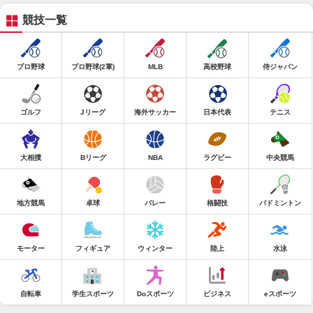
競技一覧
プロ野球
プロ野球(2軍)
MLB
高校野球
侍ジャパン
ゴルフ
Jリーグ
海外サッカー
日本代表
テニス
大相撲
Bリーグ
NBA
ラグビー
中央競馬
地方競馬
卓球
バレー
格闘技
バドミントン
モーター
フィギュア
ウィンター
陸上
水泳
自転車
学生スポーツ
Doスポーツ
ビジネス
eスポーツ