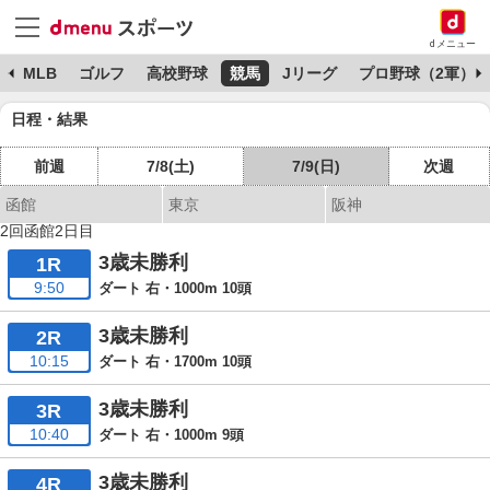
dメニュー
球
MLB
ゴルフ
高校野球
競馬
Jリーグ
プロ野球（2軍）
日程・結果
前週
7/8(土)
7/9(日)
次週
函館
東京
阪神
2回函館2日目
3歳未勝利
1R
9:50
ダート 右・1000m 10頭
3歳未勝利
2R
10:15
ダート 右・1700m 10頭
3歳未勝利
3R
10:40
ダート 右・1000m 9頭
3歳未勝利
4R