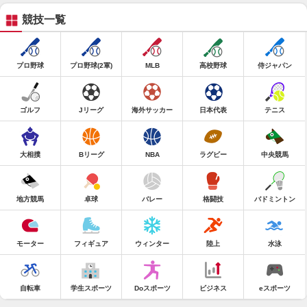
競技一覧
プロ野球
プロ野球(2軍)
MLB
高校野球
侍ジャパン
ゴルフ
Jリーグ
海外サッカー
日本代表
テニス
大相撲
Bリーグ
NBA
ラグビー
中央競馬
地方競馬
卓球
バレー
格闘技
バドミントン
モーター
フィギュア
ウィンター
陸上
水泳
自転車
学生スポーツ
Doスポーツ
ビジネス
eスポーツ