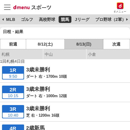
dメニュー
球
MLB
ゴルフ
高校野球
競馬
Jリーグ
プロ野球（2軍）
日程・結果
前週
8/12(土)
8/13(日)
次週
札幌
中山
小倉
1回札幌4日目
3歳未勝利
1R
9:50
ダート 右・1700m 10頭
3歳未勝利
2R
10:15
ダート 右・1000m 12頭
3歳未勝利
3R
10:40
芝 右・1200m 16頭
2歳新馬
4R