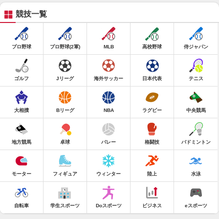
競技一覧
プロ野球
プロ野球(2軍)
MLB
高校野球
侍ジャパン
ゴルフ
Jリーグ
海外サッカー
日本代表
テニス
大相撲
Bリーグ
NBA
ラグビー
中央競馬
地方競馬
卓球
バレー
格闘技
バドミントン
モーター
フィギュア
ウィンター
陸上
水泳
自転車
学生スポーツ
Doスポーツ
ビジネス
eスポーツ