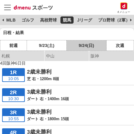
dメニュー
球
MLB
ゴルフ
高校野球
競馬
Jリーグ
プロ野球（2軍）
日程・結果
前週
9/23(土)
9/24(日)
次週
札幌
中山
阪神
4回阪神6日目
2歳未勝利
1R
10:05
芝 右・1200m 8頭
3歳未勝利
2R
10:30
ダート 右・1400m 16頭
3歳未勝利
3R
10:55
ダート 右・1800m 15頭
3歳未勝利
4R