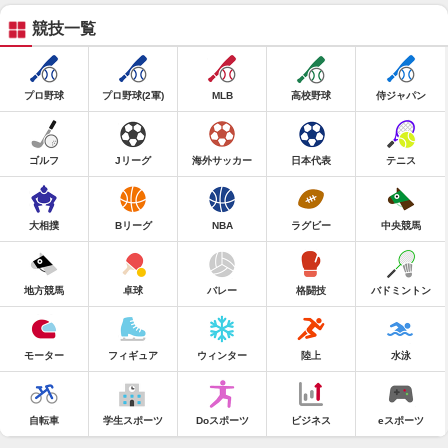
競技一覧
プロ野球
プロ野球(2軍)
MLB
高校野球
侍ジャパン
ゴルフ
Jリーグ
海外サッカー
日本代表
テニス
大相撲
Bリーグ
NBA
ラグビー
中央競馬
地方競馬
卓球
バレー
格闘技
バドミントン
モーター
フィギュア
ウィンター
陸上
水泳
自転車
学生スポーツ
Doスポーツ
ビジネス
eスポーツ