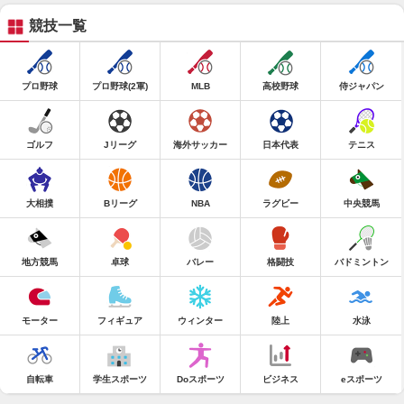
競技一覧
プロ野球
プロ野球(2軍)
MLB
高校野球
侍ジャパン
ゴルフ
Jリーグ
海外サッカー
日本代表
テニス
大相撲
Bリーグ
NBA
ラグビー
中央競馬
地方競馬
卓球
バレー
格闘技
バドミントン
モーター
フィギュア
ウィンター
陸上
水泳
自転車
学生スポーツ
Doスポーツ
ビジネス
eスポーツ