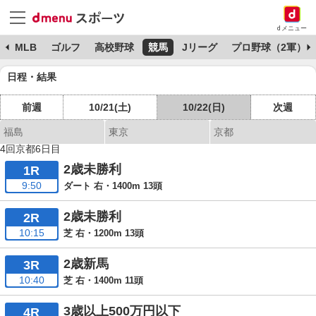
dメニュー
球
MLB
ゴルフ
高校野球
競馬
Jリーグ
プロ野球（2軍）
日程・結果
前週
10/21(土)
10/22(日)
次週
福島
東京
京都
4回京都6日目
2歳未勝利
1R
9:50
ダート 右・1400m 13頭
2歳未勝利
2R
10:15
芝 右・1200m 13頭
2歳新馬
3R
10:40
芝 右・1400m 11頭
3歳以上500万円以下
4R