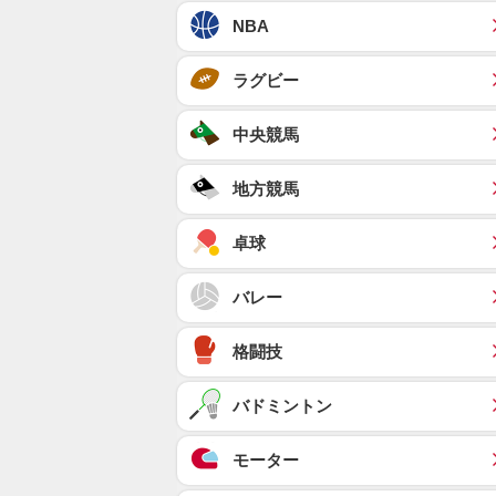
NBA
ラグビー
中央競馬
地方競馬
卓球
バレー
格闘技
バドミントン
モーター