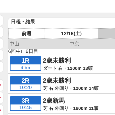
日程・結果
前週
12/16(土)
中山
中京
6回中山6日目
1R
2歳未勝利
9:55
ダート 右・1200m 13頭
2R
2歳未勝利
10:20
芝 右 外回り・1200m 14頭
3R
2歳新馬
10:45
芝 右 外回り・1600m 11頭