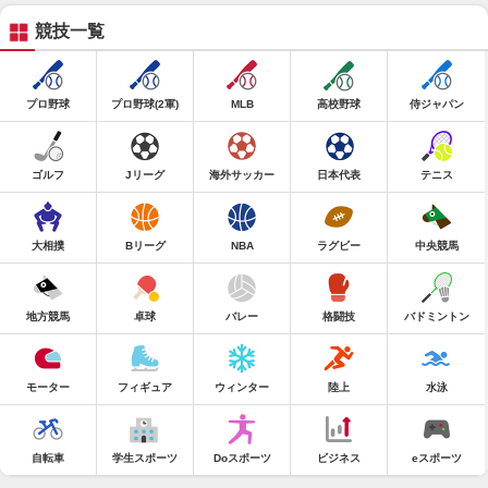
競技一覧
プロ野球
プロ野球(2軍)
MLB
高校野球
侍ジャパン
ゴルフ
Jリーグ
海外サッカー
日本代表
テニス
大相撲
Bリーグ
NBA
ラグビー
中央競馬
地方競馬
卓球
バレー
格闘技
バドミントン
モーター
フィギュア
ウィンター
陸上
水泳
自転車
学生スポーツ
Doスポーツ
ビジネス
eスポーツ