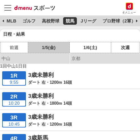
dメニュー
球
MLB
ゴルフ
高校野球
競馬
Jリーグ
プロ野球（2軍）
日程・結果
前週
1/5(金)
1/6(土)
次週
中山
京都
1回中山1日目
3歳未勝利
1R
9:55
ダート 右・1200m 16頭
3歳未勝利
2R
10:20
ダート 右・1800m 14頭
3歳未勝利
3R
10:45
ダート 右・1200m 16頭
3歳新馬
4R