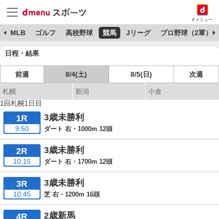
dメニュー
球
MLB
ゴルフ
高校野球
競馬
Jリーグ
プロ野球（2軍）
日程・結果
前週
8/4(土)
8/5(日)
次週
札幌
新潟
小倉
1回札幌1日目
3歳未勝利
1R
9:50
ダート 右・1000m 12頭
3歳未勝利
2R
10:15
ダート 右・1700m 12頭
3歳未勝利
3R
10:45
芝 右・1200m 16頭
2歳新馬
4R