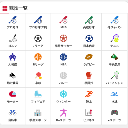
競技一覧
プロ野球
プロ野球(2軍)
MLB
高校野球
侍ジャパン
ゴルフ
Jリーグ
海外サッカー
日本代表
テニス
大相撲
Bリーグ
NBA
ラグビー
中央競馬
地方競馬
卓球
バレー
格闘技
バドミントン
モーター
フィギュア
ウィンター
陸上
水泳
自転車
学生スポーツ
Doスポーツ
ビジネス
eスポーツ