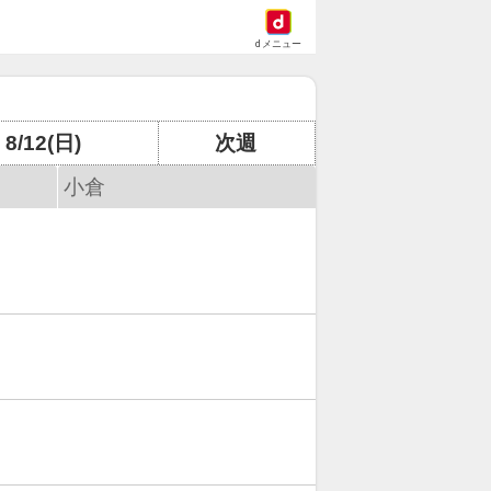
dメニュー
8/12(日)
次週
小倉