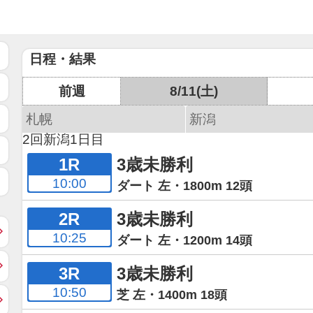
日程・結果
前週
8/11(土)
札幌
新潟
2回新潟1日目
1R
3歳未勝利
10:00
ダート 左・1800m 12頭
2R
3歳未勝利
10:25
ダート 左・1200m 14頭
3R
3歳未勝利
10:50
芝 左・1400m 18頭