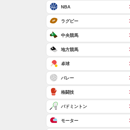
NBA
ラグビー
中央競馬
地方競馬
卓球
バレー
格闘技
バドミントン
モーター