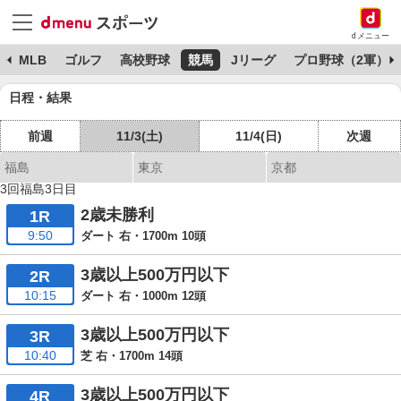
dメニュー
球
MLB
ゴルフ
高校野球
競馬
Jリーグ
プロ野球（2軍）
日程・結果
前週
11/3(土)
11/4(日)
次週
福島
東京
京都
3回福島3日目
2歳未勝利
1R
9:50
ダート 右・1700m 10頭
3歳以上500万円以下
2R
10:15
ダート 右・1000m 12頭
3歳以上500万円以下
3R
10:40
芝 右・1700m 14頭
3歳以上500万円以下
4R