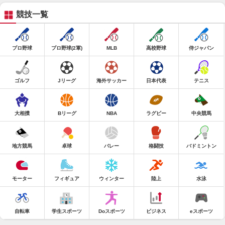
競技一覧
プロ野球
プロ野球(2軍)
MLB
高校野球
侍ジャパン
ゴルフ
Jリーグ
海外サッカー
日本代表
テニス
大相撲
Bリーグ
NBA
ラグビー
中央競馬
地方競馬
卓球
バレー
格闘技
バドミントン
モーター
フィギュア
ウィンター
陸上
水泳
自転車
学生スポーツ
Doスポーツ
ビジネス
eスポーツ