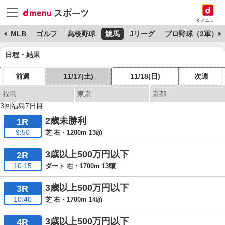
dメニュー
球
MLB
ゴルフ
高校野球
競馬
Jリーグ
プロ野球（2軍）
日程・結果
前週
11/17(土)
11/18(日)
次週
福島
東京
京都
3回福島7日目
2歳未勝利
1R
9:50
芝 右・1200m 13頭
3歳以上500万円以下
2R
10:15
ダート 右・1700m 13頭
3歳以上500万円以下
3R
10:40
芝 右・1700m 14頭
3歳以上500万円以下
4R