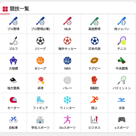
競技一覧
プロ野球
プロ野球(2軍)
MLB
高校野球
侍ジャパン
ゴルフ
Jリーグ
海外サッカー
日本代表
テニス
大相撲
Bリーグ
NBA
ラグビー
中央競馬
地方競馬
卓球
バレー
格闘技
バドミントン
モーター
フィギュア
ウィンター
陸上
水泳
自転車
学生スポーツ
Doスポーツ
ビジネス
eスポーツ