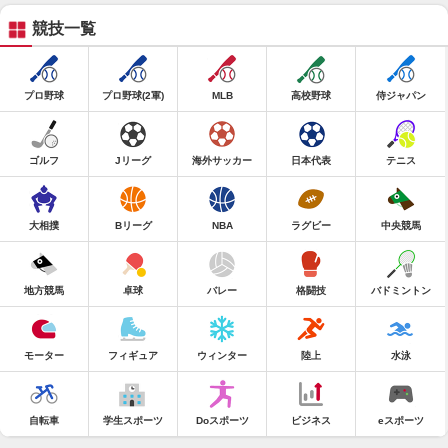
競技一覧
プロ野球
プロ野球(2軍)
MLB
高校野球
侍ジャパン
ゴルフ
Jリーグ
海外サッカー
日本代表
テニス
大相撲
Bリーグ
NBA
ラグビー
中央競馬
地方競馬
卓球
バレー
格闘技
バドミントン
モーター
フィギュア
ウィンター
陸上
水泳
自転車
学生スポーツ
Doスポーツ
ビジネス
eスポーツ