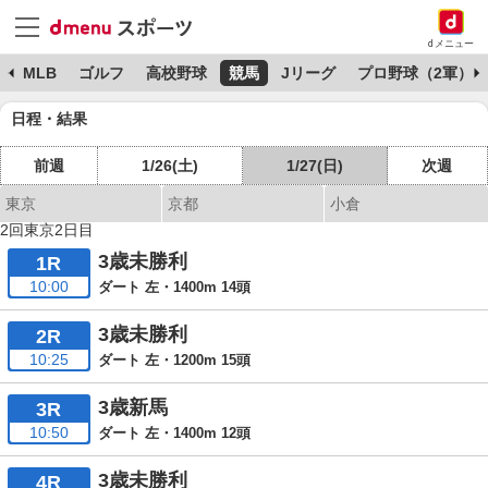
dメニュー
球
MLB
ゴルフ
高校野球
競馬
Jリーグ
プロ野球（2軍）
日程・結果
前週
1/26(土)
1/27(日)
次週
東京
京都
小倉
2回東京2日目
3歳未勝利
1R
10:00
ダート 左・1400m 14頭
3歳未勝利
2R
10:25
ダート 左・1200m 15頭
3歳新馬
3R
10:50
ダート 左・1400m 12頭
3歳未勝利
4R