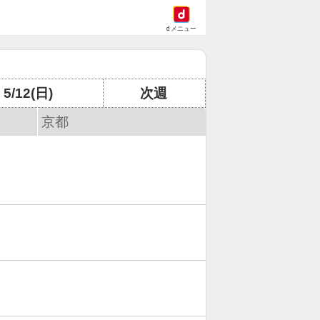
dメニュー
5/12(日)
次週
京都