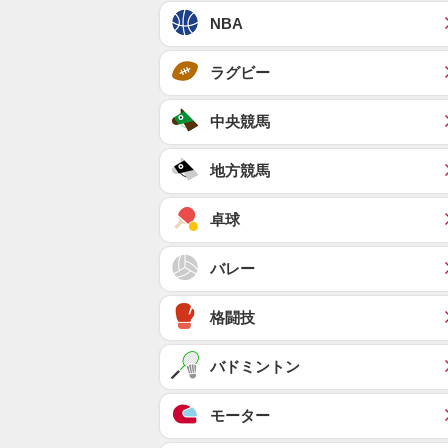
NBA
ラグビー
中央競馬
地方競馬
卓球
バレー
格闘技
バドミントン
モーター