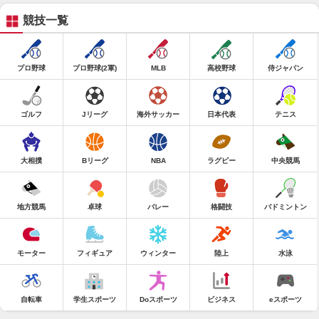
競技一覧
プロ野球
プロ野球(2軍)
MLB
高校野球
侍ジャパン
ゴルフ
Jリーグ
海外サッカー
日本代表
テニス
大相撲
Bリーグ
NBA
ラグビー
中央競馬
地方競馬
卓球
バレー
格闘技
バドミントン
モーター
フィギュア
ウィンター
陸上
水泳
自転車
学生スポーツ
Doスポーツ
ビジネス
eスポーツ