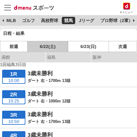
dメニュー
球
MLB
ゴルフ
高校野球
競馬
Jリーグ
プロ野球（2軍）
日程・結果
前週
6/22(土)
6/23(日)
次週
函館
福島
阪神
1回福島3日目
3歳未勝利
1R
10:00
ダート 右・1700m 13頭
3歳未勝利
2R
10:25
ダート 右・1000m 12頭
3歳未勝利
3R
10:50
ダート 右・1700m 13頭
3歳未勝利
4R