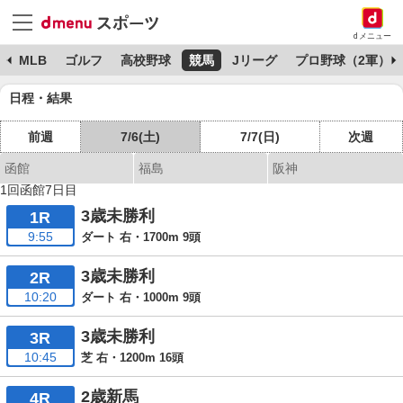
dメニュー
球
MLB
ゴルフ
高校野球
競馬
Jリーグ
プロ野球（2軍）
日程・結果
前週
7/6(土)
7/7(日)
次週
函館
福島
阪神
1回函館7日目
3歳未勝利
1R
9:55
ダート 右・1700m 9頭
3歳未勝利
2R
10:20
ダート 右・1000m 9頭
3歳未勝利
3R
10:45
芝 右・1200m 16頭
2歳新馬
4R