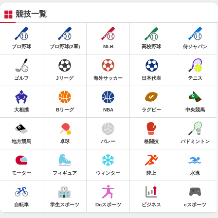
競技一覧
プロ野球
プロ野球(2軍)
MLB
高校野球
侍ジャパン
ゴルフ
Jリーグ
海外サッカー
日本代表
テニス
大相撲
Bリーグ
NBA
ラグビー
中央競馬
地方競馬
卓球
バレー
格闘技
バドミントン
モーター
フィギュア
ウィンター
陸上
水泳
自転車
学生スポーツ
Doスポーツ
ビジネス
eスポーツ