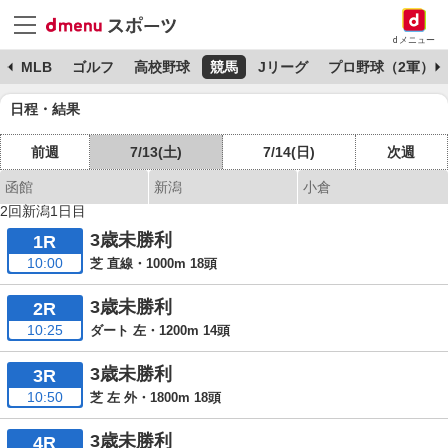
dメニュー
球
MLB
ゴルフ
高校野球
競馬
Jリーグ
プロ野球（2軍）
日程・結果
前週
7/13(土)
7/14(日)
次週
函館
新潟
小倉
2回新潟1日目
3歳未勝利
1R
10:00
芝 直線・1000m 18頭
3歳未勝利
2R
10:25
ダート 左・1200m 14頭
3歳未勝利
3R
10:50
芝 左 外・1800m 18頭
3歳未勝利
4R