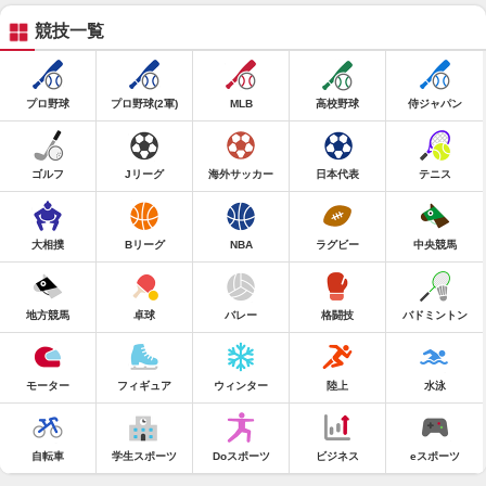
競技一覧
プロ野球
プロ野球(2軍)
MLB
高校野球
侍ジャパン
ゴルフ
Jリーグ
海外サッカー
日本代表
テニス
大相撲
Bリーグ
NBA
ラグビー
中央競馬
地方競馬
卓球
バレー
格闘技
バドミントン
モーター
フィギュア
ウィンター
陸上
水泳
自転車
学生スポーツ
Doスポーツ
ビジネス
eスポーツ