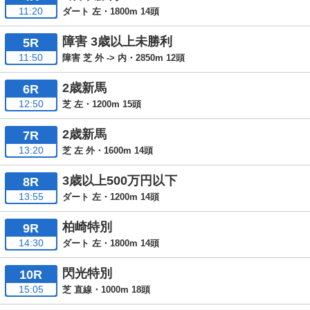
11:20
ダート 左・1800m 14頭
障害 3歳以上未勝利
5R
11:50
障害 芝 外 -> 内・2850m 12頭
2歳新馬
6R
12:50
芝 左・1200m 15頭
2歳新馬
7R
13:20
芝 左 外・1600m 14頭
3歳以上500万円以下
8R
13:55
ダート 左・1200m 14頭
柏崎特別
9R
14:30
ダート 左・1800m 14頭
閃光特別
10R
15:05
芝 直線・1000m 18頭