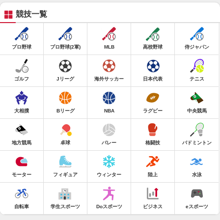
競技一覧
プロ野球
プロ野球(2軍)
MLB
高校野球
侍ジャパン
ゴルフ
Jリーグ
海外サッカー
日本代表
テニス
大相撲
Bリーグ
NBA
ラグビー
中央競馬
地方競馬
卓球
バレー
格闘技
バドミントン
モーター
フィギュア
ウィンター
陸上
水泳
自転車
学生スポーツ
Doスポーツ
ビジネス
eスポーツ