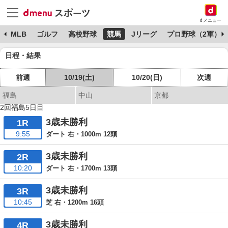
dメニュー
球
MLB
ゴルフ
高校野球
競馬
Jリーグ
プロ野球（2軍）
日程・結果
前週
10/19(土)
10/20(日)
次週
福島
中山
京都
2回福島5日目
3歳未勝利
1R
9:55
ダート 右・1000m 12頭
3歳未勝利
2R
10:20
ダート 右・1700m 13頭
3歳未勝利
3R
10:45
芝 右・1200m 16頭
3歳未勝利
4R