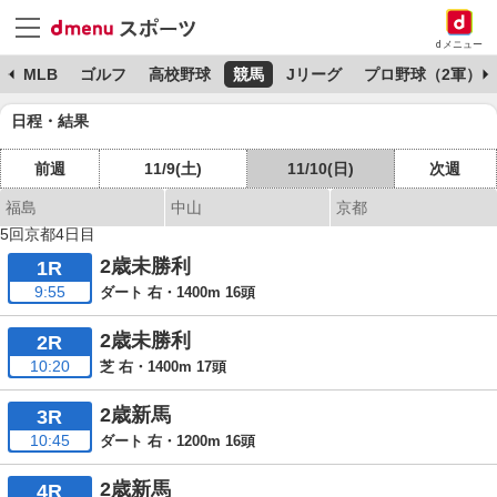
dメニュー
球
MLB
ゴルフ
高校野球
競馬
Jリーグ
プロ野球（2軍）
日程・結果
前週
11/9(土)
11/10(日)
次週
福島
中山
京都
5回京都4日目
2歳未勝利
1R
9:55
ダート 右・1400m 16頭
2歳未勝利
2R
10:20
芝 右・1400m 17頭
2歳新馬
3R
10:45
ダート 右・1200m 16頭
2歳新馬
4R