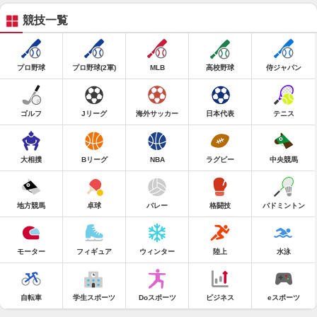
競技一覧
プロ野球
プロ野球(2軍)
MLB
高校野球
侍ジャパン
ゴルフ
Jリーグ
海外サッカー
日本代表
テニス
大相撲
Bリーグ
NBA
ラグビー
中央競馬
地方競馬
卓球
バレー
格闘技
バドミントン
モーター
フィギュア
ウィンター
陸上
水泳
自転車
学生スポーツ
Doスポーツ
ビジネス
eスポーツ