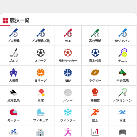
競技一覧
プロ野球
プロ野球(2軍)
MLB
高校野球
侍ジャパン
ゴルフ
Jリーグ
海外サッカー
日本代表
テニス
大相撲
Bリーグ
NBA
ラグビー
中央競馬
地方競馬
卓球
バレー
格闘技
バドミントン
モーター
フィギュア
ウィンター
陸上
水泳