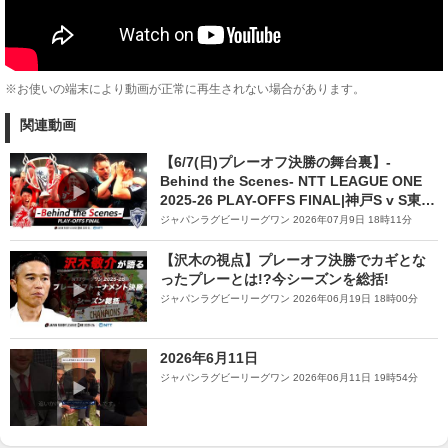
※お使いの端末により動画が正常に再生されない場合があります。
関連動画
【6/7(日)プレーオフ決勝の舞台裏】-
Behind the Scenes- NTT LEAGUE ONE
2025-26 PLAY-OFFS FINAL|神戸S v S東京
ベイ
ジャパンラグビーリーグワン 2026年07月9日 18時11分
【沢木の視点】プレーオフ決勝でカギとな
ったプレーとは!?今シーズンを総括!
ジャパンラグビーリーグワン 2026年06月19日 18時00分
2026年6月11日
ジャパンラグビーリーグワン 2026年06月11日 19時54分