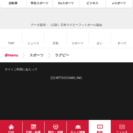
自転車
学生スポーツ
Doスポーツ
ビジネス
eスポーツ
データ提供：（公財）日本ラグビーフットボール協会
TOP
ニュース
天気
スポーツ
占い
すべて
スポーツ
ラグビー
サイトご利用にあたって
(C) NTT DOCOMO, INC.
TOP
日程・結果
順位・成績
チーム情報
動画
ニュース