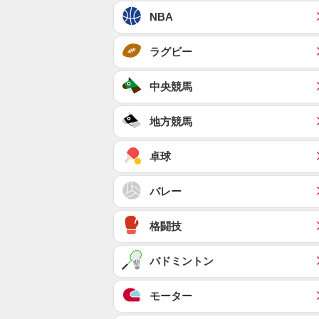
NBA
ラグビー
中央競馬
地方競馬
卓球
バレー
格闘技
バドミントン
モーター