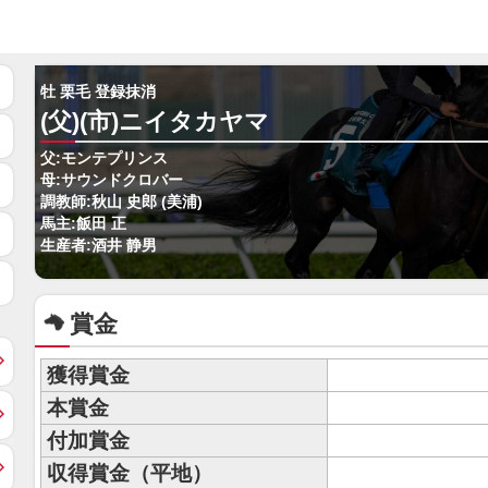
牡 栗毛 登録抹消
(父)(市)ニイタカヤマ
父:モンテプリンス
母:サウンドクロバー
調教師:秋山 史郎 (美浦)
馬主:飯田 正
生産者:酒井 静男
賞金
獲得賞金
本賞金
付加賞金
収得賞金（平地）