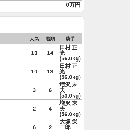
0万円
人気
着順
騎手
田村 正
10
14
光
(56.0kg)
田村 正
10
13
光
(56.0kg)
増沢 末
3
6
夫
(53.0kg)
増沢 末
2
4
夫
(56.0kg)
大塚 栄
6
2
三郎