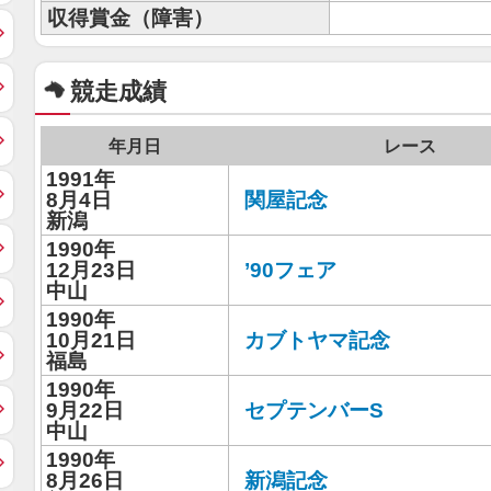
収得賞金（障害）
競走成績
年月日
レース
1991年
8月4日
関屋記念
新潟
1990年
12月23日
’90フェア
中山
1990年
10月21日
カブトヤマ記念
福島
1990年
9月22日
セプテンバーS
中山
1990年
8月26日
新潟記念