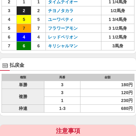
2
1
1
タイムテイオー
1 1/4馬身
3
2
2
チヨノタカラ
1/2馬身
4
5
5
ユーワベティ
1 3/4馬身
5
7
7
フラワーアモン
3 1/2馬身
6
4
4
レッドペリオン
1 1/2馬身
7
6
6
キリシャルマン
3馬身
払戻金
種類
馬番
金額
単勝
3
180円
3
120円
複勝
1
230円
枠連
1-3
680円
注意事項