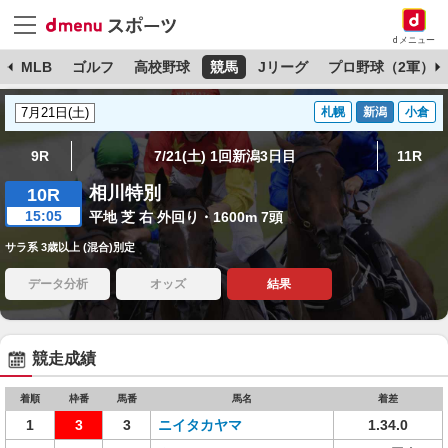
dメニュー
球
MLB
ゴルフ
高校野球
競馬
Jリーグ
プロ野球（2軍）
札幌
新潟
小倉
9R
7/21(土) 1回新潟3日目
11R
相川特別
10R
15:05
平地 芝 右 外回り・1600m 7頭
サラ系 3歳以上 (混合)別定
データ分析
オッズ
結果
競走成績
着順
枠番
馬番
馬名
着差
1
3
3
ニイタカヤマ
1.34.0