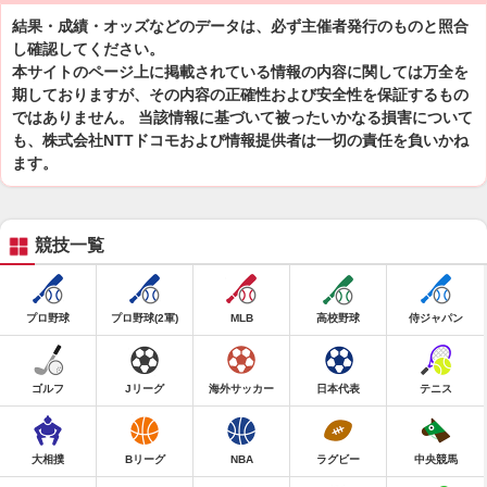
結果・成績・オッズなどのデータは、必ず主催者発行のものと照合
し確認してください。
本サイトのページ上に掲載されている情報の内容に関しては万全を
期しておりますが、その内容の正確性および安全性を保証するもの
ではありません。 当該情報に基づいて被ったいかなる損害について
も、株式会社NTTドコモおよび情報提供者は一切の責任を負いかね
ます。
競技一覧
プロ野球
プロ野球(2軍)
MLB
高校野球
侍ジャパン
ゴルフ
Jリーグ
海外サッカー
日本代表
テニス
大相撲
Bリーグ
NBA
ラグビー
中央競馬