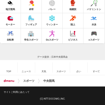
地方競馬
卓球
バレー
格闘技
バドミントン
モーター
フィギュア
ウィンター
陸上
水泳
自転車
学生スポーツ
Doスポーツ
ビジネス
eスポーツ
データ提供：日本中央競馬会
TOP
ニュース
天気
スポーツ
占い
すべて
スポーツ
中央競馬
サイトご利用にあたって
(C) NTT DOCOMO, INC.