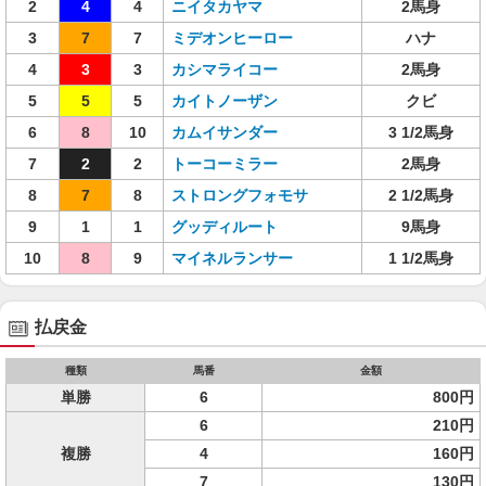
2
4
4
ニイタカヤマ
2馬身
3
7
7
ミデオンヒーロー
ハナ
4
3
3
カシマライコー
2馬身
5
5
5
カイトノーザン
クビ
6
8
10
カムイサンダー
3 1/2馬身
7
2
2
トーコーミラー
2馬身
8
7
8
ストロングフォモサ
2 1/2馬身
9
1
1
グッディルート
9馬身
10
8
9
マイネルランサー
1 1/2馬身
払戻金
種類
馬番
金額
単勝
6
800円
6
210円
複勝
4
160円
7
130円