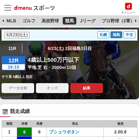
dメニュー
球
MLB
ゴルフ
高校野球
競馬
Jリーグ
プロ野球（2軍）
札幌
福島
中京
11R
6/23(土) 2回福島3日目
4歳以上500万円以下
12R
16:15
平地 芝 右・2000m 10頭
サラ系 4歳以上 別定
データ分析
オッズ
結果
競走成績
着順
枠番
馬番
馬名
着差
1
6
6
ブシュウボタン
2.00.8