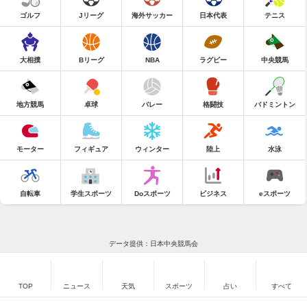
ゴルフ
Jリーグ
海外サッカー
日本代表
テニス
大相撲
Bリーグ
NBA
ラグビー
中央競馬
地方競馬
卓球
バレー
格闘技
バドミントン
モーター
フィギュア
ウィンター
陸上
水泳
自転車
学生スポーツ
Doスポーツ
ビジネス
eスポーツ
データ提供：日本中央競馬会
TOP
ニュース
天気
スポーツ
占い
すべて