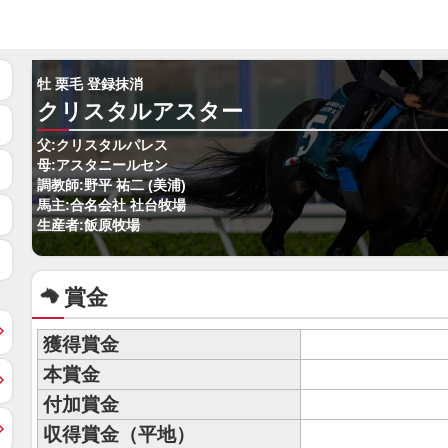
牡 栗毛 登録抹消
クリスタルアスター
父:クリスタルパレス
母:アスタニールセン
調教師:野平 祐二 (美浦)
馬主:合名会社 社台牧場
生産者:飯原牧場
賞金
獲得賞金
本賞金
付加賞金
収得賞金（平地）