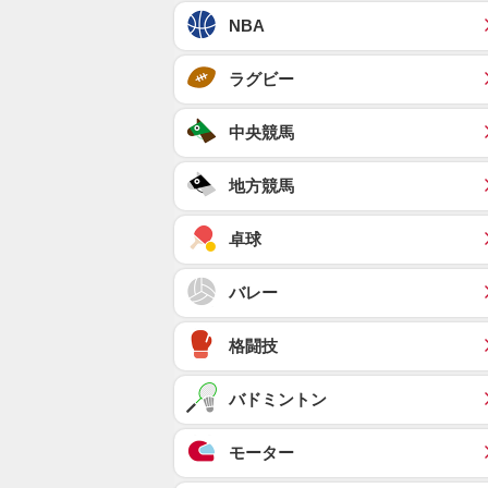
NBA
ラグビー
中央競馬
地方競馬
卓球
バレー
格闘技
バドミントン
モーター