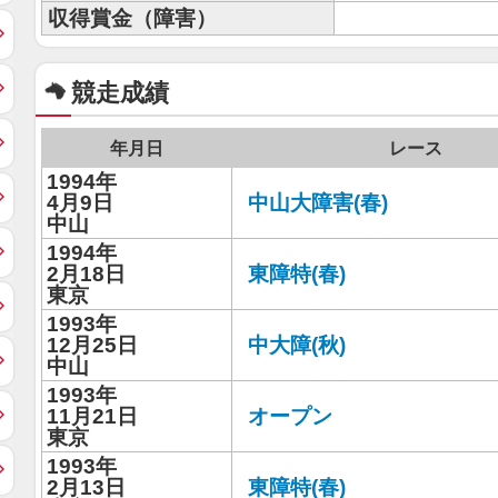
収得賞金（障害）
競走成績
年月日
レース
1994年
4月9日
中山大障害(春)
中山
1994年
2月18日
東障特(春)
東京
1993年
12月25日
中大障(秋)
中山
1993年
11月21日
オープン
東京
1993年
2月13日
東障特(春)