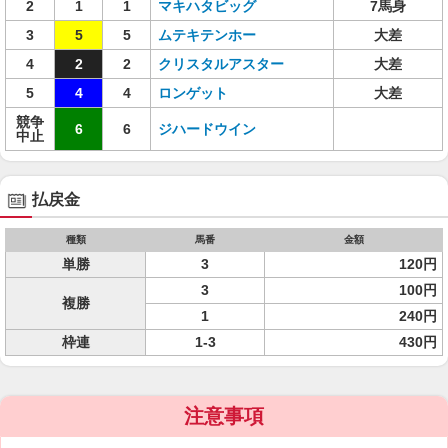
2
1
1
マキハタビッグ
7馬身
3
5
5
ムテキテンホー
大差
4
2
2
クリスタルアスター
大差
5
4
4
ロンゲット
大差
競争
6
6
ジハードウイン
中止
払戻金
種類
馬番
金額
単勝
3
120円
3
100円
複勝
1
240円
枠連
1-3
430円
注意事項