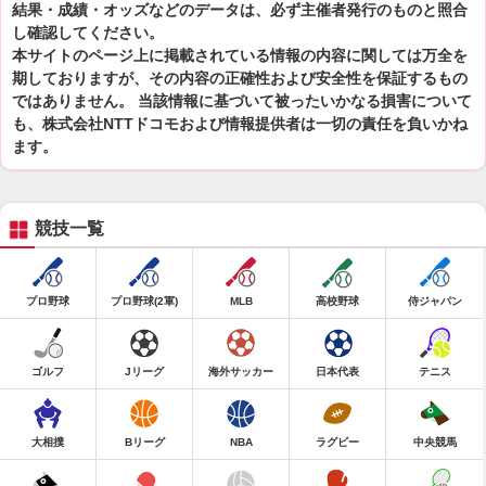
結果・成績・オッズなどのデータは、必ず主催者発行のものと照合
し確認してください。
本サイトのページ上に掲載されている情報の内容に関しては万全を
期しておりますが、その内容の正確性および安全性を保証するもの
ではありません。 当該情報に基づいて被ったいかなる損害について
も、株式会社NTTドコモおよび情報提供者は一切の責任を負いかね
ます。
競技一覧
プロ野球
プロ野球(2軍)
MLB
高校野球
侍ジャパン
ゴルフ
Jリーグ
海外サッカー
日本代表
テニス
大相撲
Bリーグ
NBA
ラグビー
中央競馬