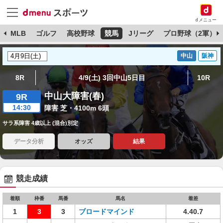
dメニュー
球
MLB
ゴルフ
高校野球
競馬
Jリーグ
プロ野球（2軍）
中山
阪神
8R
4/9(土) 3回中山5日目
10R
中山大障害(春)
9R
14:30
障害 芝・4100m 6頭
サラ系障害 4歳以上 (混合)別定
データ分析
オッズ
結果
競走成績
着順
枠番
馬番
馬名
着差
1
3
3
ブロードマインド
4.40.7