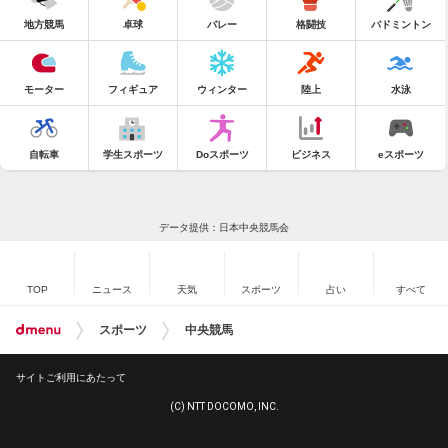
地方競馬
卓球
バレー
格闘技
バドミントン
モーター
フィギュア
ウィンター
陸上
水泳
自転車
学生スポーツ
Doスポーツ
ビジネス
eスポーツ
データ提供：日本中央競馬会
TOP
ニュース
天気
スポーツ
占い
すべて
スポーツ
中央競馬
サイトご利用にあたって
(C) NTT DOCOMO, INC.