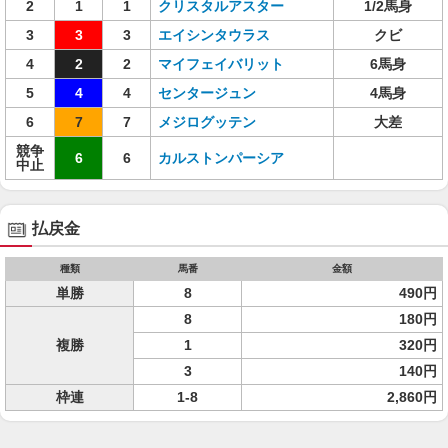
2
1
1
クリスタルアスター
1/2馬身
3
3
3
エイシンタウラス
クビ
4
2
2
マイフェイバリット
6馬身
5
4
4
センタージュン
4馬身
6
7
7
メジログッテン
大差
競争
6
6
カルストンパーシア
中止
払戻金
種類
馬番
金額
単勝
8
490円
8
180円
複勝
1
320円
3
140円
枠連
1-8
2,860円