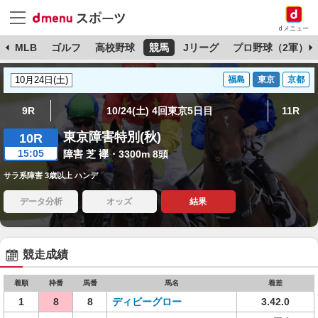
dメニュー
球
MLB
ゴルフ
高校野球
競馬
Jリーグ
プロ野球（2軍）
福島
東京
京都
9R
10/24(土) 4回東京5日目
11R
東京障害特別(秋)
10R
15:05
障害 芝 襷・3300m 8頭
サラ系障害 3歳以上 ハンデ
データ分析
オッズ
結果
競走成績
着順
枠番
馬番
馬名
着差
1
8
8
ディビーグロー
3.42.0