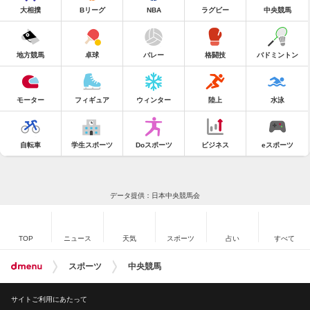
大相撲
Bリーグ
NBA
ラグビー
中央競馬
地方競馬
卓球
バレー
格闘技
バドミントン
モーター
フィギュア
ウィンター
陸上
水泳
自転車
学生スポーツ
Doスポーツ
ビジネス
eスポーツ
データ提供：日本中央競馬会
TOP
ニュース
天気
スポーツ
占い
すべて
スポーツ
中央競馬
サイトご利用にあたって