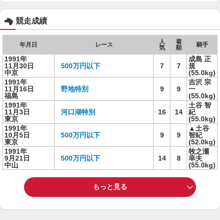
競走成績
人
着
年月日
レース
騎手
気
順
1991年
成島 正
11月30日
500万円以下
7
7
規
中京
(55.0kg)
1991年
吉沢 宗
11月16日
野地特別
9
9
一
福島
(55.0kg)
1991年
土谷 智
11月3日
河口湖特別
16
14
紀
東京
(55.0kg)
1991年
▲土谷
10月5日
500万円以下
9
9
智紀
東京
(52.0kg)
1991年
牧之瀬
9月21日
500万円以下
14
8
幸夫
中山
(55.0kg)
もっと見る