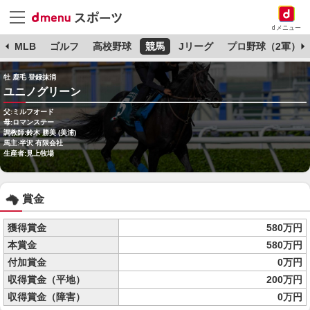
dメニュー
球
MLB
ゴルフ
高校野球
競馬
Jリーグ
プロ野球（2軍）
牡 鹿毛 登録抹消
ユニノグリーン
父:ミルフオード
母:ロマンステー
調教師:鈴木 勝美 (美浦)
馬主:半沢 有限会社
生産者:見上牧場
賞金
獲得賞金
580万円
本賞金
580万円
付加賞金
0万円
収得賞金（平地）
200万円
収得賞金（障害）
0万円