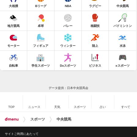
大相撲
Bリーグ
NBA
ラグビー
中央競馬
地方競馬
卓球
バレー
格闘技
バドミントン
モーター
フィギュア
ウィンター
陸上
水泳
自転車
学生スポーツ
Doスポーツ
ビジネス
eスポーツ
データ提供：日本中央競馬会
TOP
ニュース
天気
スポーツ
占い
すべて
スポーツ
中央競馬
サイトご利用にあたって